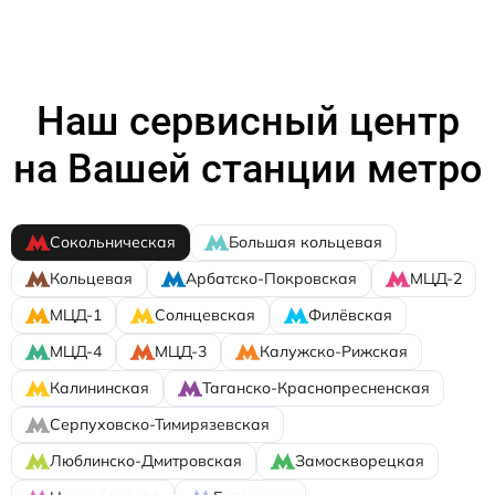
Наш сервисный центр
на Вашей станции метро
Сокольническая
Большая кольцевая
Кольцевая
Арбатско-Покровская
МЦД-2
МЦД-1
Солнцевская
Филёвская
МЦД-4
МЦД-3
Калужско-Рижская
Калининская
Таганско-Краснопресненская
Серпуховско-Тимирязевская
Люблинско-Дмитровская
Замоскворецкая