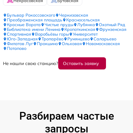
Некрасовская
Бутовская
Бульвар Рокоссовского
Черкизовская
Преображенская площадь
Красносельская
Красные Ворота
Чистые пруды
Лубянка
Охотный Ряд
Библиотека имени Ленина
Кропоткинская
Фрунзенская
Спортивная
Воробьёвы горы
Университет
Юго-Западная
Тропарёво
Румянцево
Саларьево
Филатов Луг
Прокшино
Ольховая
Новомосковская
Потапово
Не нашли свою станцию?
Оставить заявку
Разбираем частые
запросы