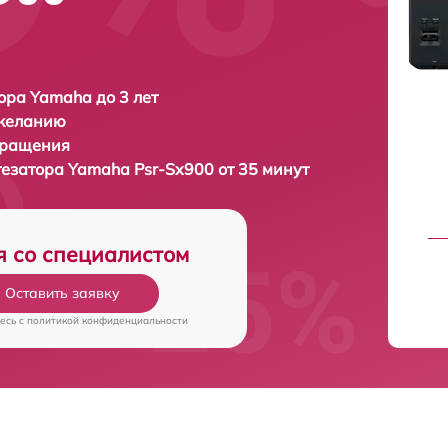
ора Yamaha до 3 лет
 желанию
бращения
тезатора
Yamaha Psr-Sx900 от 35 минут
я со специалистом
Оставить заявку
есь c
политикой конфиденциальности