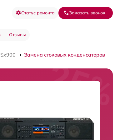
Статус ремонта
Заказать звонок
ы
Отзывы
-Sx900
Замена стоковых конденсаторов