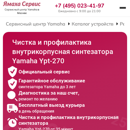
+7 (495) 023-41-97
Сервисный центр Yamaha
в
Ежедневно с 9:00 до 21:00
Москве
Сервисный центр Yamaha
Каталог устройств
Рем
Чистка и профилактика
внутрикорпусная синтезатора
Yamaha Ypt-270
Официальный сервис
Гарантийное обслуживание
синтезатора Yamaha до 3 лет
Диагностика за наш счет,
ремонт по желанию
Бесплатный выезд курьера
в день обращения
Чистка и профилактика внутрикорпусная
синтезатора
Yamaha Ypt-270 от 35 минут